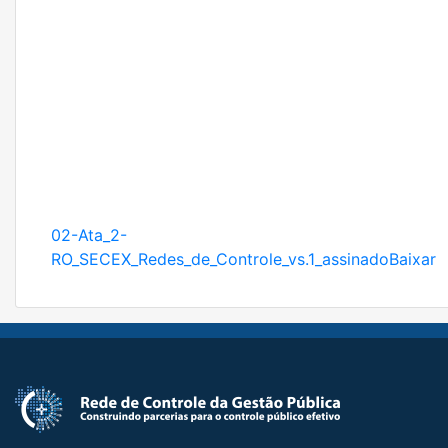
02-Ata_2-
RO_SECEX_Redes_de_Controle_vs.1_assinado
Baixar