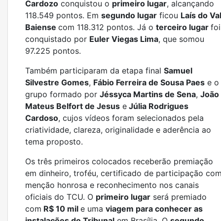
Cardozo
conquistou o
primeiro lugar
, alcançando
118.549 pontos. Em
segundo lugar
ficou
Laís do Va
Baiense
com 118.312 pontos. Já o
terceiro lugar
foi
conquistado por
Euler Viegas Lima
, que somou
97.225 pontos.
Também participaram da etapa final
Samuel
Silvestre Gomes
,
Fábio Ferreira de Sousa Paes
e o
grupo formado por
Jéssyca Martins de Sena
,
João
Mateus Belfort de Jesus
e
Júlia Rodrigues
Cardoso
, cujos vídeos foram selecionados pela
criatividade, clareza, originalidade e aderência ao
tema proposto.
Os três primeiros colocados receberão premiação
em dinheiro, troféu, certificado de participação co
menção honrosa e reconhecimento nos canais
oficiais do TCU. O
primeiro lugar
será premiado
com
R$ 10 mil
e uma
viagem para conhecer as
instalações do Tribunal
em Brasília. O
segundo